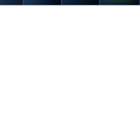
ד"ר אלכסנדרה
ביתן
ד"ר גוטפילד אורית
אונקולוגיה
רדיותרפיה
אונקולוגיה
רדיותרפיה
נוירולוגיה, נוירו
אונקולוגית בכירה,
אונקולוגיה, רדיותרפיה
מנהלת מכון קרינה ב"ח
רופאה בכירה במכון
איכילוב, מומחית
קרינה ב"ח איכילוב
בגידולי ראש-צוואר