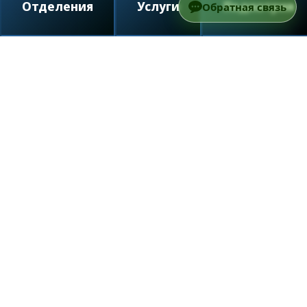
Отделения
Услуги
Педиатрия
Обратная связь
Рак мужской половой железы является
злокачественным образованием,
встречающимся достаточно редко, и
преимущественно у молодых людей.
Формирование агрессивной опухоли
происходит из эпителия и стромы яичек,
возникая как правило в единичном варианте.
Разделяют несколько вариантов рака
тестикул, классифицируемых по
гистологическому типу, один из которых –
эмбриональноклеточный. Это герминогенная
опухоль, быстро растущая, отличающаяся
агрессивным течением и распространением в
соседние ткани. На сегодняшний день точные
причины способные вызвать мутацию клеток,
не установлены, но существует ряд факторов