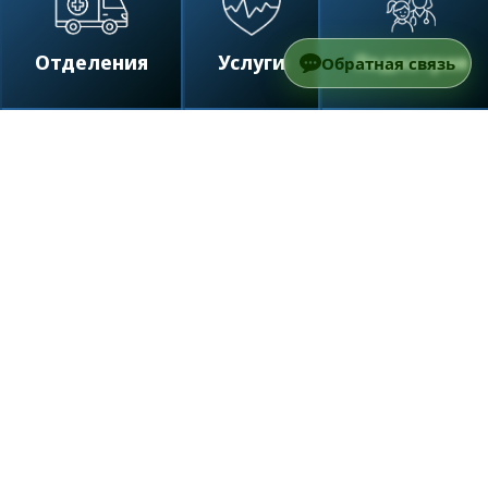
Отделения
Услуги
Педиатрия
Обратная связь
/
Отделения
/
Онкология
/
Клинические
исследования в Онкологии
Карта страницы
Наш подход
Что такое клинические испытания
Почему важны исследования
Команда врачей