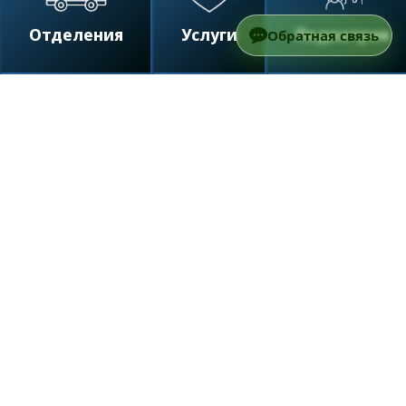
Отделения
Услуги
Педиатрия
Обратная связь
/
Отделения
/
Лечение детей в Израиле
В последние десятилетия численность населения
Израиля стабильно растет, а рождаемость
увеличивается. Не последнее место в такой
позитивной динамике заслуживает поддержка
правительства программ по лечению детей и
педиатрии в целом. Эти направления медицины
щедро финансируются, что позволяет качественно
и эффективно справляться с большинством
болезней детского возраста:
больше 90% детей с онкологическими
заболеваниями полностью выздоравливают и
продолжают полноценно развиваться и