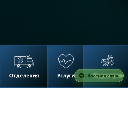
Отделения
Услуги
Педиатрия
Обратная связь
/
Отделения
/
Детские отделения
/
Лечение
Ретинобластомы у детей