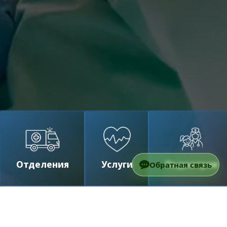
Отделения
Услуги
Педиатрия
Обратная связь
/
Услуги клиники
/
Медицинское
сопровождение в больнице