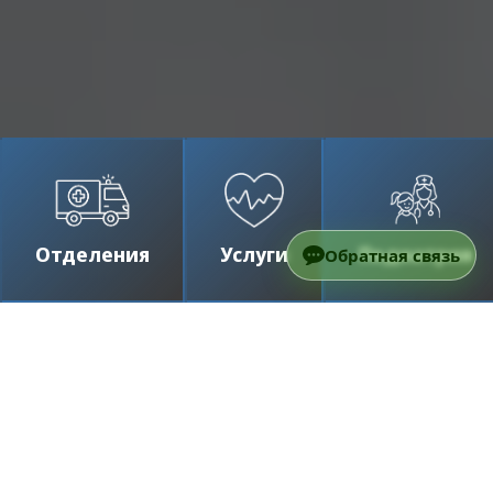
Отделения
Услуги
Педиатрия
Обратная связь
Два прорывных исследования, опубликованных
за последние месяцы в журнале Nature,
представили обнадеживающие результаты
экспериментальных вакцин против двух типов
рака. Цель обоих исследований — замедлить
рецидив заболевания, и они могут открыть
путь к более продвинутым методам лечения в