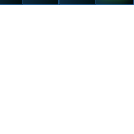
/
מרפאות
/
מרפאת ילדים
מהפכה ברפואת ילדים: רופא מומחה תוך 24 שעות
בעולם שבו בריאות ילדינו היא הנכס היקר ביותר, מרפאת הילדים של
תל אביב מדיקל קליניק מובילה מהפכה בתחום רפואת הילדים
בישראל. המרפאה מציעה גישה חדשנית המשלבת מומחיות רפואית
ברמה הגבוהה ביותר עם זמינות יוצאת דופן – תוך 24 שעות בלבד.
מומחיות ללא פשרות
במרכז הרפואי המתקדם מכהנים מנהלי מחלקות ילדים מבתי החולים
המובילים בארץ, המביאים עימם ניסיון עשיר וידע מקצועי עדכני.
המרפאה מתמחה במגוון רחב של מחלות ומצבים רפואיים: