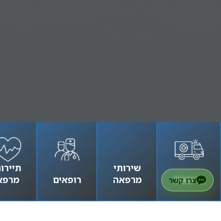
שירותי
תיירו
מרפאות
מרפאה
רופאים
מרפא
צרו קשר