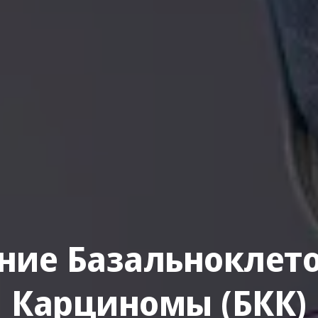
ние Базальноклет
Карциномы (БКК)