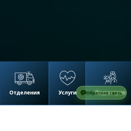
Отделения
Услуги
Педиатрия
Обратная связь
/
Отделения
/
Онкология
/
Лечение
Плоскоклеточного Рака Кожи